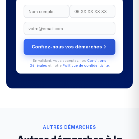
Confiez-nous vos démarches
En validant, vous acceptez nos
Conditions
Générales
et notre
Politique de confidentialité
.
AUTRES DÉMARCHES