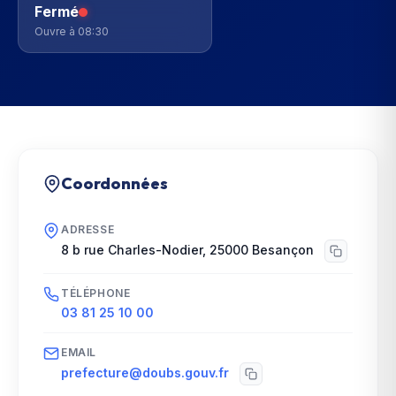
Fermé
Ouvre à 08:30
Coordonnées
ADRESSE
8 b rue Charles-Nodier
,
25000
Besançon
TÉLÉPHONE
03 81 25 10 00
EMAIL
prefecture@doubs.gouv.fr