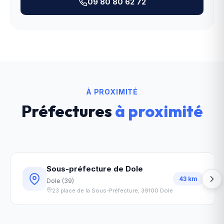
09 80 80 62 72
À PROXIMITÉ
Préfectures
à proximité
Sous-préfecture de Dole
43
km
Dole
(
39
)
23 place de la Sous-Préfecture
,
39100
Dole