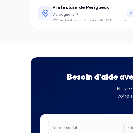
Préfecture de Périgueux
4
Dordogne
(
24
)
2 rue Paul-Louis-Courier
,
24000
Périgueux
Besoin d'aide av
Nos ex
votre 