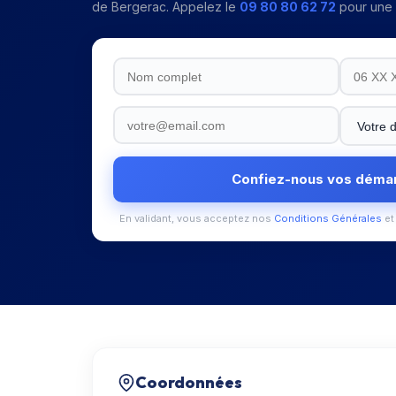
de Bergerac
. Appelez le
09 80 80 62 72
pour une a
Confiez-nous vos déma
En validant, vous acceptez nos
Conditions Générales
et
Coordonnées