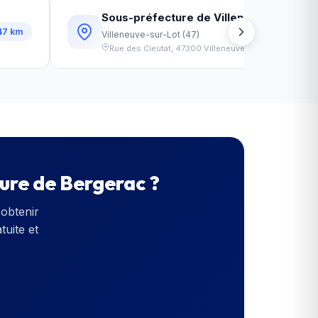
Sous-préfecture de Villeneuve-sur-Lot
47
km
Villeneuve-sur-Lot
(
47
)
Rue des Cieutat
,
47300
Villeneuve-sur-Lot
ure de Bergerac
?
obtenir
tuite et