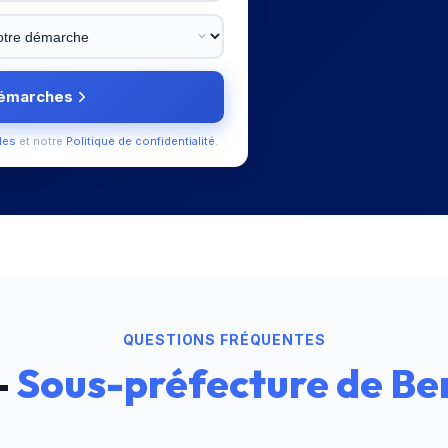
démarches
les
et notre
Politique de confidentialité
.
QUESTIONS FRÉQUENTES
—
Sous-préfecture de Be