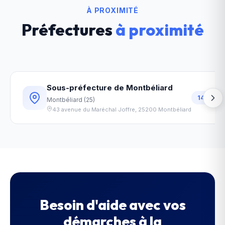
À PROXIMITÉ
Préfectures
à proximité
Sous-préfecture de Montbéliard
14
km
Montbéliard
(
25
)
43 avenue du Maréchal Joffre
,
25200
Montbéliard
Besoin d'aide avec vos
démarches à la