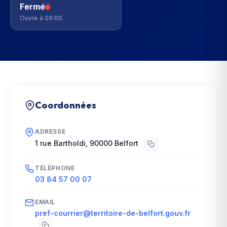
Fermé
Ouvre à 09:00
Coordonnées
ADRESSE
1 rue Bartholdi
,
90000
Belfort
TÉLÉPHONE
03 84 57 00 07
EMAIL
pref-courrier@territoire-de-belfort.gouv.fr