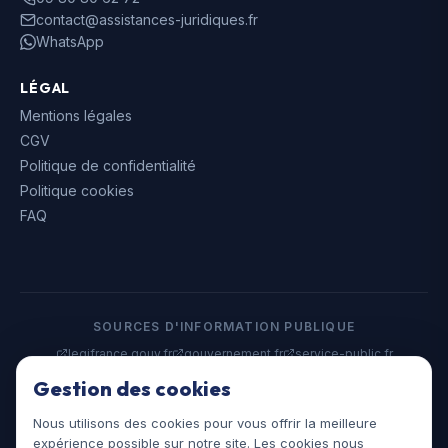
contact@assistances-juridiques.fr
WhatsApp
LÉGAL
Mentions légales
CGV
Politique de confidentialité
Politique cookies
FAQ
SOURCES D'INFORMATION PUBLIQUE
legifrance.gouv.fr
gouvernement.fr
service-public.fr
data.gouv.fr
Gestion des cookies
Nous utilisons des cookies pour vous offrir la meilleure
©
2026
Assistances Juridiques. Tous droits réservés.
expérience possible sur notre site. Les cookies nous