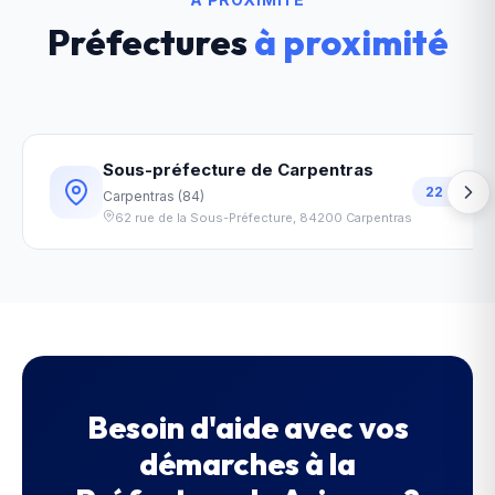
Préfectures
à proximité
Sous-préfecture de Carpentras
22
km
Carpentras
(
84
)
62 rue de la Sous-Préfecture
,
84200
Carpentras
Besoin d'aide avec vos
démarches à la