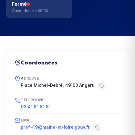
Fermé
Ouvre demain 09:00
Coordonnées
ADRESSE
Place Michel-Debré
,
49100
Angers
TÉLÉPHONE
02 41 81 81 81
EMAIL
pref-49@maine-et-loire.gouv.fr