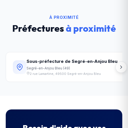
À PROXIMITÉ
Préfectures
à proximité
Sous-préfecture de Segré-en-Anjou Bleu
34
Segré-en-Anjou Bleu
(
49
)
2 rue Lamartine
,
49500
Segré-en-Anjou Bleu
Besoin d'aide avec vos