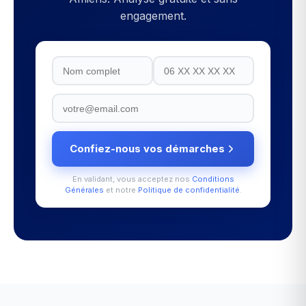
engagement.
Confiez-nous vos démarches
En validant, vous acceptez nos
Conditions
Générales
et notre
Politique de confidentialité
.