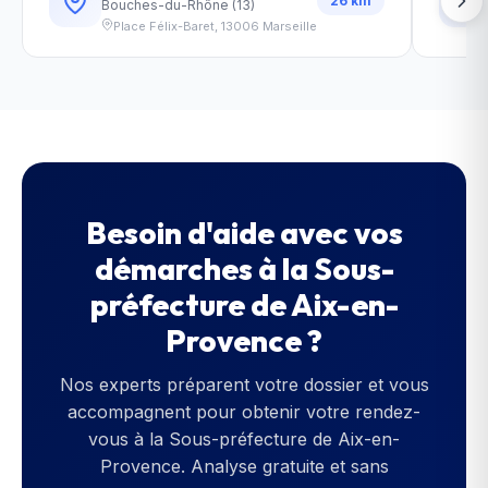
26
km
Bouches-du-Rhône
(
13
)
Place Félix-Baret
,
13006
Marseille
Besoin d'aide avec vos
démarches à la
Sous-
préfecture de Aix-en-
Provence
?
Nos experts préparent votre dossier et vous
accompagnent pour obtenir votre rendez-
vous à la
Sous-préfecture de Aix-en-
Provence
. Analyse gratuite et sans