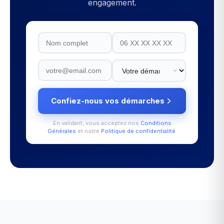
engagement.
Confiez-nous vos démarches
En validant, vous acceptez nos
Conditions
Générales
et notre
Politique de confidentialité
.