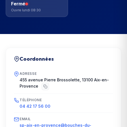
Fermé
Ouvre lundi 08:30
Coordonnées
ADRESSE
455 avenue Pierre Brossolette
,
13100
Aix-en-
Provence
TÉLÉPHONE
04 42 17 56 00
EMAIL
sp-aix-en-provence@bouches-du-