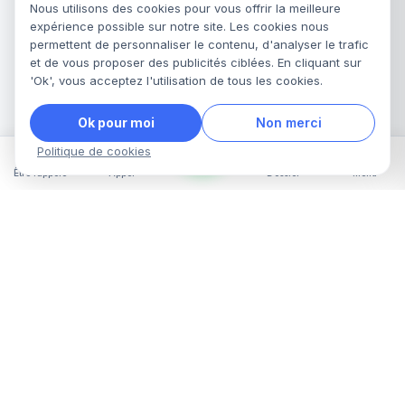
Nous utilisons des cookies pour vous offrir la meilleure
expérience possible sur notre site. Les cookies nous
permettent de personnaliser le contenu, d'analyser le trafic
et de vous proposer des publicités ciblées. En cliquant sur
'Ok', vous acceptez l'utilisation de tous les cookies.
Ok pour moi
Non merci
Politique de cookies
Être rappelé
Appel
Dossier
Menu
Assistances Juridiques vous accompagne dans toutes
vos démarches administratives en France : titre de
séjour, naturalisation, recours OQTF, regroupement
familial et bien plus. Notre équipe d'experts vérifie et