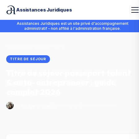
Assistances Juridiques
Assistances Juridiques est un site privé d'accompagnement
administratif – non affilié à l'administration française.
Accueil
/
Blog
/
Passeport talent
TITRE DE SÉJOUR
Titre de séjour passeport talent
& auto-entrepreneur : guide
complet 2026
Par
Soraya Christel
27 juin 2026
15 min de lecture