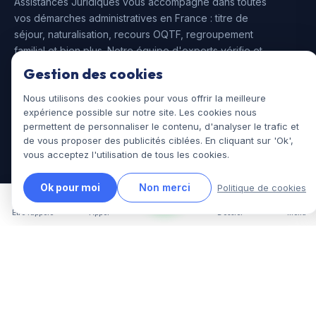
Assistances Juridiques vous accompagne dans toutes
vos démarches administratives en France : titre de
séjour, naturalisation, recours OQTF, regroupement
familial et bien plus. Notre équipe d'experts vérifie et
prépare votre dossier pour maximiser vos chances de
Gestion des cookies
succès. Un service 100 % en ligne, rapide et efficace,
Nous utilisons des cookies pour vous offrir la meilleure
avec un suivi personnalisé à chaque étape de votre
expérience possible sur notre site. Les cookies nous
parcours.
permettent de personnaliser le contenu, d'analyser le trafic et
de vous proposer des publicités ciblées. En cliquant sur 'Ok',
vous acceptez l'utilisation de tous les cookies.
SERVICES
Renouvellement titre de séjour
Ok pour moi
Non merci
Politique de cookies
Première demande
Être rappelé
Appel
Dossier
Menu
Naturalisation
Recours OQTF / Refus
Regroupement familial
GUIDES