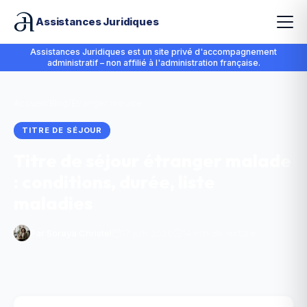
Assistances Juridiques
Assistances Juridiques est un site privé d'accompagnement
administratif – non affilié à l'administration française.
Accueil
/
Blog
/
Étranger malade
TITRE DE SÉJOUR
Titre de séjour étranger malade
: conditions, durée, liste
maladies
Par
Soraya Christel
17 juin 2026
14 min de lecture