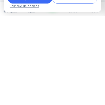
Politique de cookies
Être rappelé
Appel
Dossier
Menu
Assistances Juridiques vous accompagne dans toutes
vos démarches administratives en France : titre de
séjour, naturalisation, recours OQTF, regroupement
familial et bien plus. Notre équipe d'experts vérifie et
prépare votre dossier pour maximiser vos chances de
succès. Un service 100 % en ligne, rapide et efficace,
avec un suivi personnalisé à chaque étape de votre
parcours.