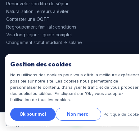
Renouveler son titre de séjour
Naturalisation : erreurs à éviter
Contester une OQTF
Regroupement familial : conditions
Visa long séjour : guide complet
Changement statut étudiant → salarié
Gestion des cookies
CONTACT
09 80 80 62 72
Nous utilisons des cookies pour vous offrir la meilleure expérienc
contact@assistances-juridiques.fr
possible sur notre site. Les cookies nous permettent de
WhatsApp
personnaliser le contenu, d'analyser le trafic et de vous proposer
des publicités ciblées. En cliquant sur 'Ok', vous acceptez
l'utilisation de tous les cookies.
LÉGAL
Mentions légales
Ok pour moi
Non merci
Politique de cooki
CGV
Politique de confidentialité
Être rappelé
Appel
Dossier
Me
Politique cookies