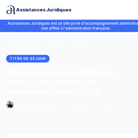
Assistances Juridiques
Assistances Juridiques est un site privé d'accompagnement administrat
non affilié à l'administration française.
Accueil
/
Blog
/
Délai traitement titre de séjour
TITRE DE SÉJOUR
Délai de traitement titre de
séjour : suivi, relance et
fabrication (guide 2026)
Par
Sylvie D.
Publié le 18 mai 2026
9 min de lecture