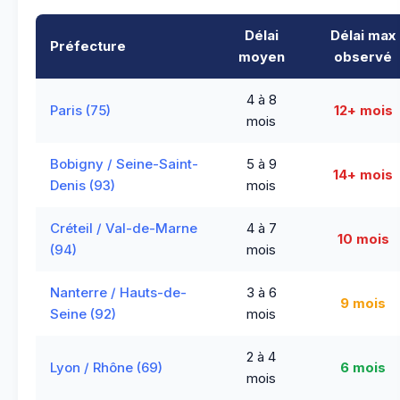
Délai
Délai max
Préfecture
moyen
observé
4 à 8
Paris (75)
12+ mois
mois
Bobigny / Seine-Saint-
5 à 9
14+ mois
Denis (93)
mois
Créteil / Val-de-Marne
4 à 7
10 mois
(94)
mois
Nanterre / Hauts-de-
3 à 6
9 mois
Seine (92)
mois
2 à 4
Lyon / Rhône (69)
6 mois
mois