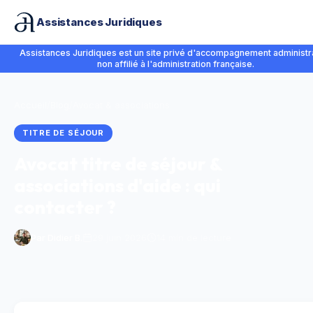
Assistances Juridiques
Assistances Juridiques est un site privé d'accompagnement administra
non affilié à l'administration française.
Accueil
/
Blog
/
Avocat & associations
TITRE DE SÉJOUR
Avocat titre de séjour &
associations d'aide : qui
contacter ?
Par
Didier B.
29 juin 2026
14 min de lecture