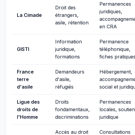
Permanences
Droit des
juridiques,
La Cimade
étrangers,
accompagneme
asile, rétention
en CRA
Information
Permanence
GISTI
juridique,
téléphonique,
formations
fiches pratique
France
Demandeurs
Hébergement,
terre
d'asile,
accompagneme
d'asile
réfugiés
social et juridiq
Ligue des
Droits
Permanences
droits de
fondamentaux,
locales, soutien
l'Homme
discriminations
juridique
Accès au droit
Consultations