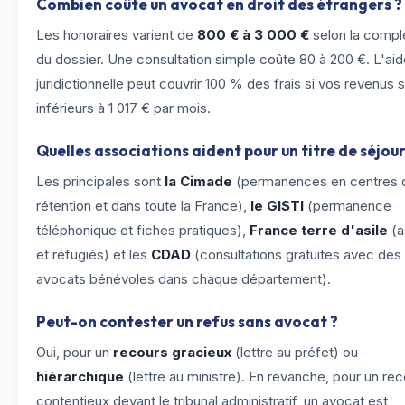
Combien coûte un avocat en droit des étrangers ?
Les honoraires varient de
800 € à 3 000 €
selon la compl
du dossier. Une consultation simple coûte 80 à 200 €. L'ai
juridictionnelle peut couvrir 100 % des frais si vos revenus 
inférieurs à 1 017 € par mois.
Quelles associations aident pour un titre de séjour
Les principales sont
la Cimade
(permanences en centres 
rétention et dans toute la France),
le GISTI
(permanence
téléphonique et fiches pratiques),
France terre d'asile
(a
et réfugiés) et les
CDAD
(consultations gratuites avec des
avocats bénévoles dans chaque département).
Peut-on contester un refus sans avocat ?
Oui, pour un
recours gracieux
(lettre au préfet) ou
hiérarchique
(lettre au ministre). En revanche, pour un re
contentieux devant le tribunal administratif, un avocat est